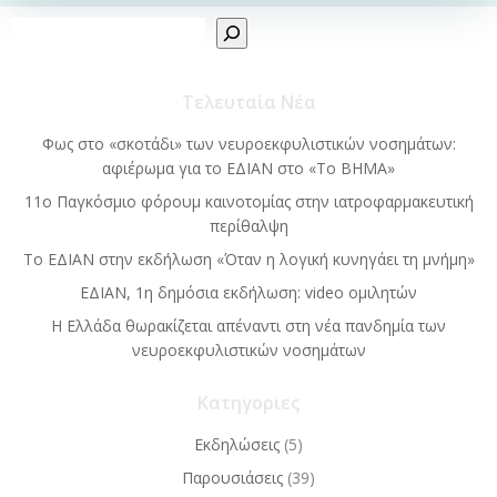
Sear
Τελευταία Νέα
Φως στο «σκοτάδι» των νευροεκφυλιστικών νοσημάτων:
αφιέρωμα για το ΕΔΙΑΝ στο «Το BΗΜΑ»
11ο Παγκόσμιο φόρουμ καινοτομίας στην ιατροφαρμακευτική
περίθαλψη
Το ΕΔΙΑΝ στην εκδήλωση «Όταν η λογική κυνηγάει τη μνήμη»
ΕΔΙΑΝ, 1η δημόσια εκδήλωση: video ομιλητών
Η Ελλάδα θωρακίζεται απέναντι στη νέα πανδημία των
νευροεκφυλιστικών νοσημάτων
Κατηγοριες
Εκδηλώσεις
(5)
Παρουσιάσεις
(39)